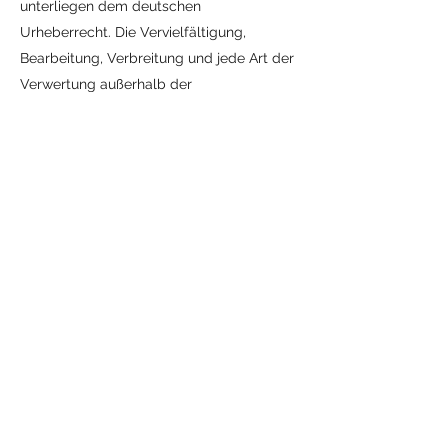
unterliegen dem deutschen
Urheberrecht. Die Vervielfältigung,
Bearbeitung, Verbreitung und jede Art der
Verwertung außerhalb der
Grenzen des Urheberrechtes bedürfen der
schriftlichen Zustimmung des jeweiligen
Autors bzw. Erstellers.
Downloads und Kopien dieser Seite sind
nur für den privaten, nicht kommerziellen
Gebrauch gestattet.
Soweit die Inhalte auf dieser Seite nicht
vom Betreiber erstellt wurden, werden die
Urheberrechte Dritter
beachtet. Insbesondere werden Inhalte
Dritter als solche gekennzeichnet. Sollten
Sie trotzdem auf eine
Urheberrechtsverletzung aufmerksam